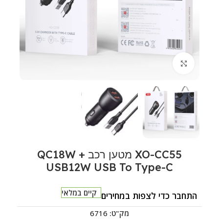
לחצו להגדלה
XO-CC55 מטען רכב QC18W +
USB12W USB To Type-C
קיים במלאי
התחבר כדי לצפות במחירים
מק"ט:
6716