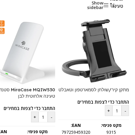
Show
טעינה
sidebar
מתקן קיר/שולחן לסמארטפון וטאבלט
Case MQIW530
טעינה אלחוטית לבן
התחבר כדי לצפות במחירים
התחבר כדי לצפות במחירים
+
-
+
-
מקט פנימי:
EAN:
מקט פנימי:
EAN:
797259459320
9315