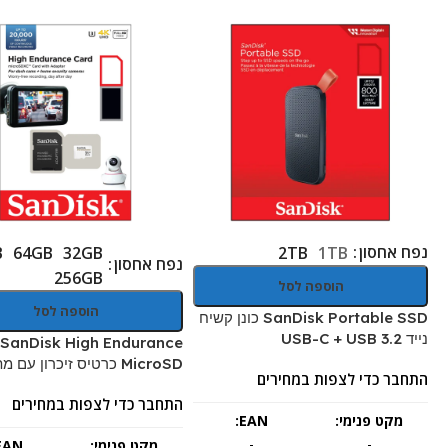
נפח אחסון
B
64GB
32GB
2TB
1TB
נפח אחסון
256GB
הוספה לסל
הוספה לסל
SanDisk Portable SSD כונן קשיח
נייד USB-C + USB 3.2
SanDisk High Endurance
MicroSD כרטיס זיכרון עם מתאם
התחבר כדי לצפות במחירים
התחבר כדי לצפות במחירים
מקט פנימי:
EAN:
-
-
מקט פנימי:
EAN: