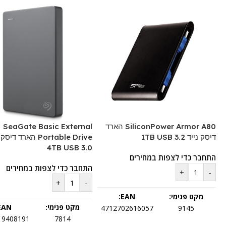
SiliconPower Armor A80 הארד
SeaGate Basic External
דיסק נייד 1TB USB 3.2
Portable Drive הארד די
4TB USB 3.0
התחבר כדי לצפות במחירים
התחבר כדי לצפות במחירים
+
-
+
-
מקט פנימי:
EAN:
מקט פנימי:
EAN:
4712702616057
9145
19408191
7814