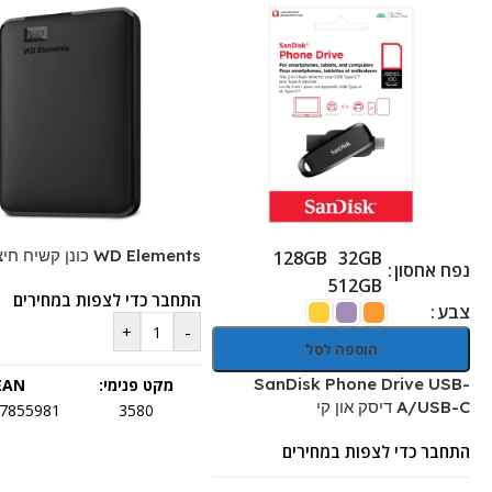
WD Elements כונן קשיח חיצוני 4TB
128GB
32GB
נפח אחסון
512GB
התחבר כדי לצפות במחירים
צבע
+
-
הוספה לסל
SanDisk Phone Drive USB-
מקט פנימי:
EAN:
A/USB-C דיסק און קי
7855981
3580
התחבר כדי לצפות במחירים