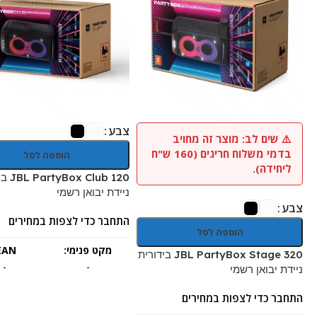
צבע
⚠️ שים לב: מוצר זה מחויב
בדמי משלוח חריגים (160 ש"ח
הוספה לסל
ליחידה).
Club 120
ניידת יבואן רשמי
צבע
התחבר כדי לצפות במחירים
הוספה לסל
מקט פנימי:
EAN:
JBL PartyBox Stage 320 בידורית
-
-
ניידת יבואן רשמי
התחבר כדי לצפות במחירים