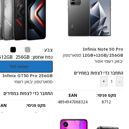
Infinix Note 50 Pro
צבע
12GB+12GB/256GB סמארטפון
נפח אחסון
512GB
256GB
יבואן רשמי אפור
הוספה לסל
התחבר כדי לצפות במחירים
Infinix GT30 Pro 256GB
+
-
סמארטפון יבואן רשמי
התחבר כדי לצפות במחירים
מקט פנימי:
EAN:
4894947068324
8712
מקט פנימי:
EAN:
-
-