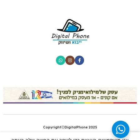
CopyrightⓒDigitalPhone 2025