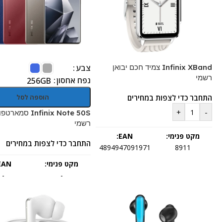
Infinix XBand צמיד חכם יבואן
צבע
רשמי
נפח אחסון
256GB
התחבר כדי לצפות במחירים
הוספה לסל
+
-
Infinix Note 50S סמ
רשמי
מקט פנימי:
EAN:
התחבר כדי לצפות במחירים
4894947091971
8911
מקט פנימי:
EAN:
-
-