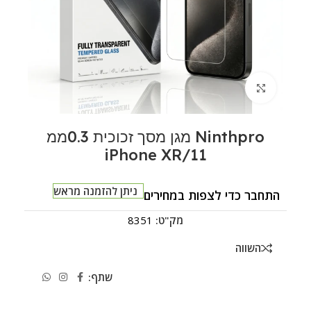
לחצו להגדלה
Ninthpro מגן מסך זכוכית 0.3ממ
iPhone XR/11
ניתן להזמנה מראש
התחבר כדי לצפות במחירים
מק"ט:
8351
השווה
שתף: