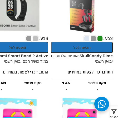
צבע
צבע
הוספה לסל
הוספה לסל
SkullCandy Dime אוזניות אלחוטיות
omi Smart Band 9 Active
יבואן רשמי
צמיד כושר חכם יבואן רשמי
התחבר כדי לצפות במחירים
התחבר כדי לצפות במחירים
מקט פנימי:
EAN:
מקט פנימי:
EAN:
-
-
-
-
סננים