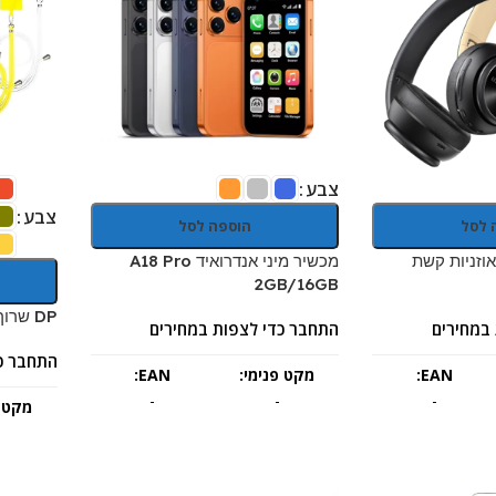
צבע
צבע
 לסל
הוספה לסל
Doqaus Care אוזניות קשת
מכשיר מיני אנדרואיד A18 Pro
2GB/16GB
DP שרוך לסמארטפון
במחירים
התחבר כדי לצפות במחירים
התחבר כ
EAN:
מקט פנימי:
EAN:
-
-
-
מקט פ