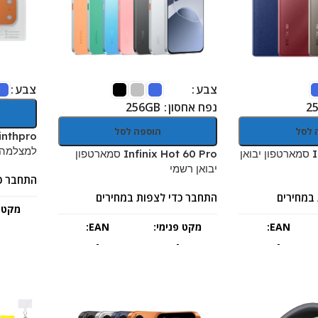
צבע
צבע
נפח אחסון
256GB
2
 לסל
הוספה לסל
למצלמה hone 17 Pro Max
Infinix Note 50S סמארטפון יבואן
Infinix Hot 60 Pro סמארטפון
יבואן רשמי
התחבר כ
במחירים
התחבר כדי לצפות במחירים
מקט פ
EAN:
מקט פנימי:
EAN:
-
-
-