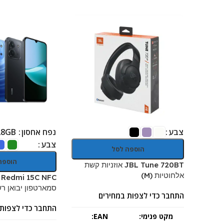
צבע
נפח אחסון
28GB
צבע
הוספה לסל
הוספה
JBL Tune 720BT אוזניות קשת
אלחוטיות (M)
 Redmi 15C NFC
סמארטפון יבואן ר
התחבר כדי לצפות במחירים
התחבר כדי לצפות 
מקט פנימי:
EAN: