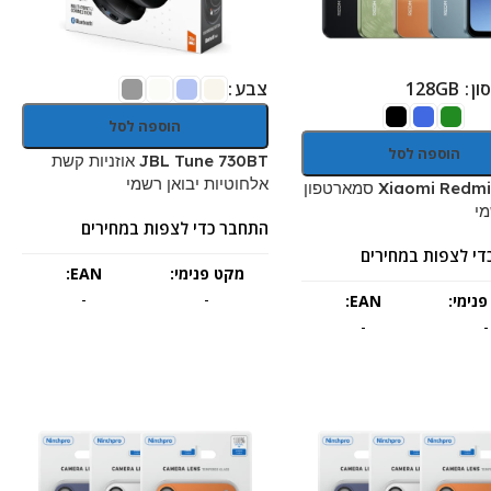
ון
צבע
128GB
הוספה לסל
הוספה לסל
JBL Tune 730BT אוזניות קשת
אלחוטיות יבואן רשמי
Xiaomi Redmi A7 Pro סמארטפון
מי
התחבר כדי לצפות במחירים
די לצפות במחירים
מקט פנימי:
EAN:
-
-
נימי:
EAN:
-
-