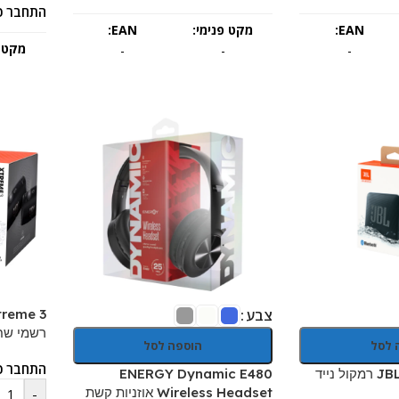
התחבר כ
EAN:
מקט פנימי:
EAN:
מקט פ
-
-
-
צבע
רשמי שח
 לסל
הוספה לסל
התחבר כ
JBL Go Essential 2 רמקול נייד
ENERGY Dynamic E480
Wireless Headset אוזניות קשת
-