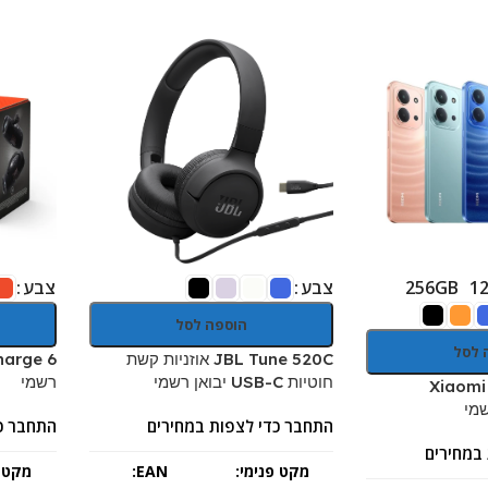
צבע
צבע
256GB
1
הוספה לסל
 לסל
JBL Tune 520C אוזניות קשת
חוטיות USB-C יבואן רשמי
רשמי
Xiaomi
שמי
התחבר כדי לצפות במחירים
התחבר כ
במחירים
מקט פנימי:
EAN:
מקט פ