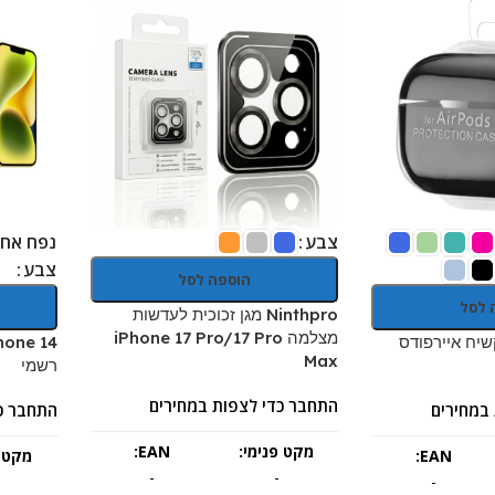
צבע
נפח אחס
צבע
הוספה לסל
 לסל
Ninthpro מגן זכוכית לעדשות
מצלמה iPhone 17 Pro/17 Pro
 קשיח איירפודס
Max
רשמי
התחבר כדי לצפות במחירים
במחירים
התחבר כ
מקט פנימי:
EAN:
EAN:
מקט פ
-
-
-